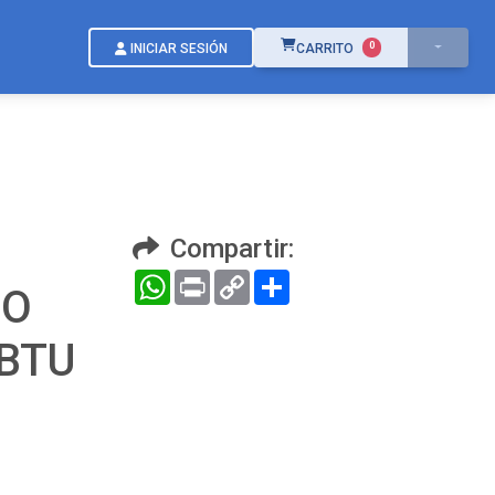
ÍTEMS EN EL CARRITO
0
INICIAR SESIÓN
CARRITO
Compartir:
WhatsApp
Print
Copy
Compartir
DO
Link
0BTU