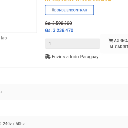
DONDE ENCONTRAR
Gs. 3.598.300
Gs. 3.238.470
 las
AGREG
AL CARRI
Envíos a todo Paraguay
u
0-240v / 50hz