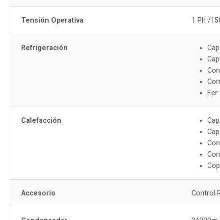
Tensión Operativa
1 Ph /15
Refrigeración
Cap
Cap
Con
Cor
Eer
Calefacción
Cap
Cap
Con
Cor
Cop
Accesorio
Control