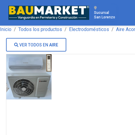
Sucursal
San Lorenzo
Inicio
Todos los productos
Electrodomésticos
Aire Aco
VER TODOS EN
AIRE