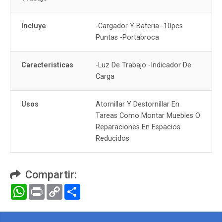
Incluye
-Cargador Y Bateria -10pcs
Puntas -Portabroca
Caracteristicas
-Luz De Trabajo -Indicador De
Carga
Usos
Atornillar Y Destornillar En
Tareas Como Montar Muebles O
Reparaciones En Espacios
Reducidos
Compartir:
WhatsApp
Print
Copy
Compartir
Link