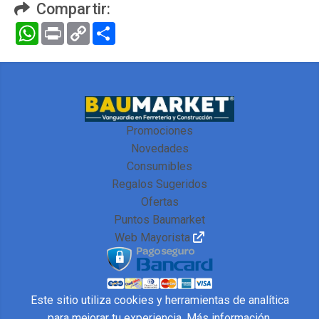
Compartir:
WhatsApp
Print
Copy
Compartir
Link
Promociones
Novedades
Consumibles
Regalos Sugeridos
Ofertas
Puntos Baumarket
Web Mayorista
Este sitio utiliza cookies y herramientas de analítica
para mejorar tu experiencia.
Más información
.