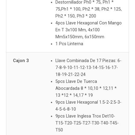
Destornillador Ph0 * 75, Ph1 *
75,Ph1 * 100, Ph2 * 38, Ph2 * 125,
Ph2 * 150, Ph3 * 200
4pcs Llave Hexagonal Con Mango
En T 3x100 Mm, 4x100
Mm5x150mm, 6x150mm
1 Pcs Linterna
Cajon 3
Llave Combinada De 17 Piezas: 6-
7-8-9-10-11-12-13-14-15-16-17-
18-19-21-22-24
5pcs Llave De Tuerca
Abocardada 8 * 10,10 * 12,11 *
13 *12 * 14,17 * 19
9pcs Llave Hexagonal 1.5-2-2.5-3-
4-5-6-8-10
9pcs Llave Inglesa Trox Det10-
T15-T20-T25-T27-T30-T40-T45-
T50