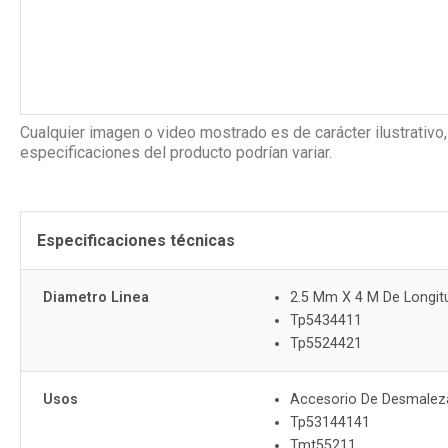
Cualquier imagen o video mostrado es de carácter ilustrativo,
especificaciones del producto podrían variar.
Especificaciones técnicas
Diametro Linea
2.5 Mm X 4 M De Longit
Tp5434411
Tp5524421
Usos
Accesorio De Desmaleza
Tp53144141
Tmt55211