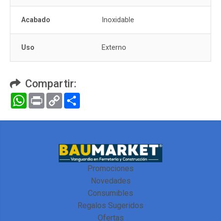
Acabado
Inoxidable
Uso
Externo
Compartir:
WhatsApp
Print
Copy
Compartir
Link
Promociones
Novedades
Consumibles
Regalos Sugeridos
Ofertas