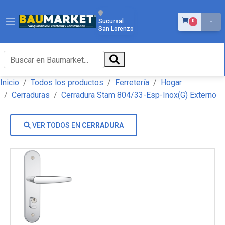
ÍTEMS EN EL 
Sucursal
0
San Lorenzo
Inicio
Todos los productos
Ferretería
Hogar
Cerraduras
Cerradura Stam 804/33-Esp-Inox(G) Externo
VER TODOS EN
CERRADURA