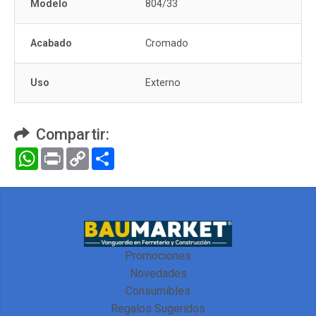
Modelo
804/33
Acabado
Cromado
Uso
Externo
Compartir:
WhatsApp
Print
Copy
Compartir
Link
Promociones
Novedades
Consumibles
Regalos Sugeridos