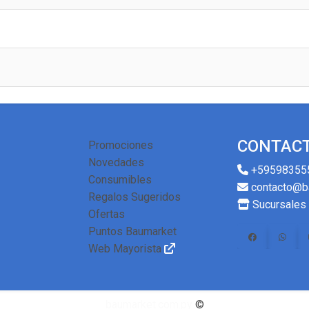
CONTAC
Promociones
Novedades
+59598355
Consumibles
contacto@b
Regalos Sugeridos
Sucursales
Ofertas
Puntos Baumarket
Web Mayorista
baumarket.com.py
©