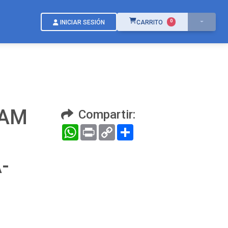
ÍTEMS EN EL CARRITO
0
INICIAR SESIÓN
CARRITO
TAM
Compartir:
WhatsApp
Print
Copy
Compartir
Link
-