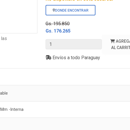
DONDE ENCONTRAR
Gs. 195.850
Gs. 176.265
 las
AGREG
AL CARRI
Envíos a todo Paraguay
able
 Mm -Interna