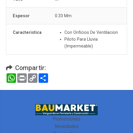
Espesor
0.33 Mm
Caracteristica
Con Orificios De Ventilacion
Piloto Para Lluvia
(Impermeable)
Compartir:
WhatsApp
Print
Copy
Compartir
Link
Promociones
Novedades