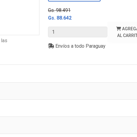
Gs. 98.491
Gs. 88.642
AGREG
AL CARRI
 las
Envíos a todo Paraguay