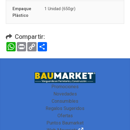
Empaque
1 Unidad (650gr)
Plàstico
Compartir:
WhatsApp
Print
Copy
Compartir
Link
Promociones
Novedades
Consumibles
Regalos Sugeridos
Ofertas
Puntos Baumarket