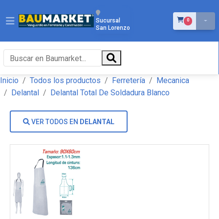
ÍTEMS EN EL 
Sucursal
0
San Lorenzo
Inicio
Todos los productos
Ferretería
Mecanica
Delantal
Delantal Total De Soldadura Blanco
VER TODOS EN
DELANTAL