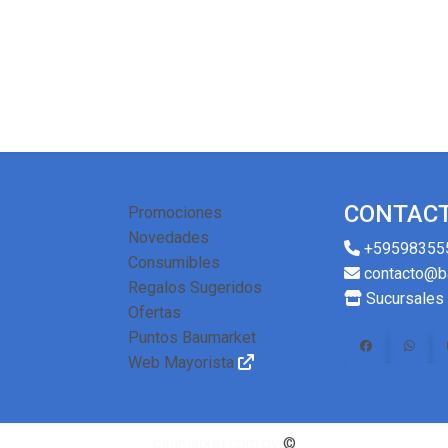
CONTAC
Promociones
Novedades
+59598355
Consumibles
contacto@b
Regalos Sugeridos
Sucursales
Ofertas
Puntos Baumarket
Web Mayorista
baumarket.com.py
©