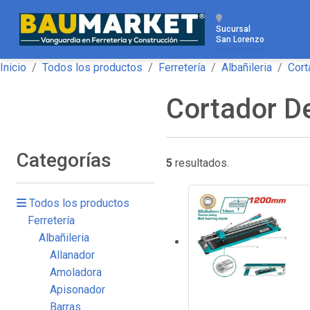
Sucursal
San Lorenzo
Inicio
Todos los productos
Ferretería
Albañileria
Cort
Cortador D
Categorías
5
resultados.
Todos los productos
Ferretería
Albañileria
Allanador
Amoladora
Apisonador
Barras