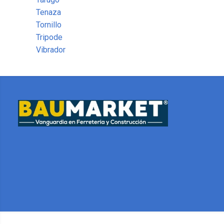
Tenaza
Tornillo
Tripode
Vibrador