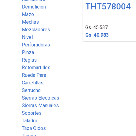
THT578004
Demolicion
Mazo
Mechas
Gs. 45.537
Mezcladores
Gs. 40.983
Nivel
Perforadoras
Pinza
Reglas
Rotomartillos
Rueda Para
Carretillas
Serrucho
Sierras Electricas
Sierras Manuales
Soportes
Taladro
Tapa Oidos
Tarugo