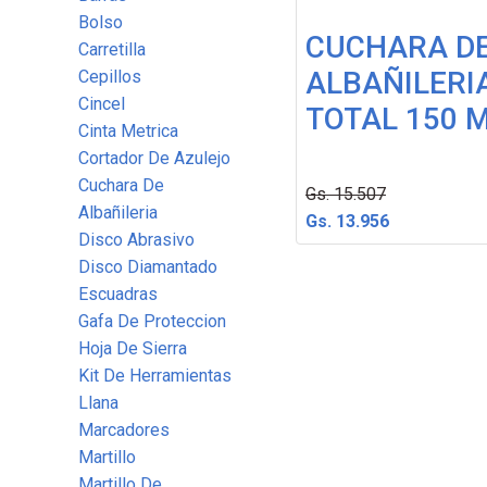
Bolso
CUCHARA D
Carretilla
ALBAÑILERI
Cepillos
Cincel
TOTAL 150 
Cinta Metrica
Cortador De Azulejo
Cuchara De
Gs. 15.507
Albañileria
Gs. 13.956
Disco Abrasivo
Disco Diamantado
Escuadras
Gafa De Proteccion
Hoja De Sierra
Kit De Herramientas
Llana
Marcadores
Martillo
Martillo De