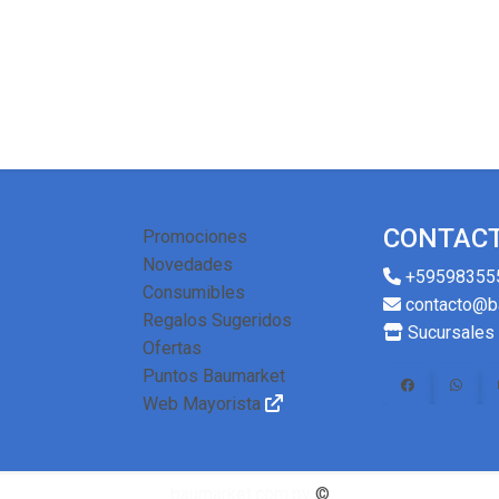
CONTAC
Promociones
Novedades
+59598355
Consumibles
contacto@b
Regalos Sugeridos
Sucursales
Ofertas
Puntos Baumarket
Web Mayorista
baumarket.com.py
©