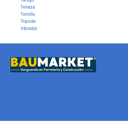
Tenaza
Tornillo
Tripode
Vibrador