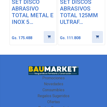
SET DISCO
SET DISCOS
ABRASIVO
ABRASIVOS
TOTAL METAL E
TOTAL 125MM
INOX 5…
ULTRAF…
Gs. 175.488
Gs. 111.808
Promociones
Novedades
Consumibles
Regalos Sugeridos
Ofertas