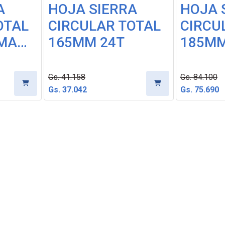
A
HOJA SIERRA
HOJA 
OTAL
CIRCULAR TOTAL
CIRCU
 MA…
165MM 24T
185MM
Gs. 41.158
Gs. 84.100
Gs. 37.042
Gs. 75.690