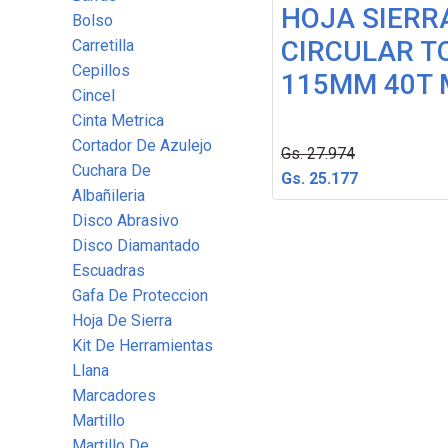
HOJA SIERR
Bolso
CIRCULAR T
Carretilla
Cepillos
115MM 40T
Cincel
Cinta Metrica
Cortador De Azulejo
Gs. 27.974
Cuchara De
Gs. 25.177
Albañileria
Disco Abrasivo
Disco Diamantado
Escuadras
Gafa De Proteccion
Hoja De Sierra
Kit De Herramientas
Llana
Marcadores
Martillo
Martillo De