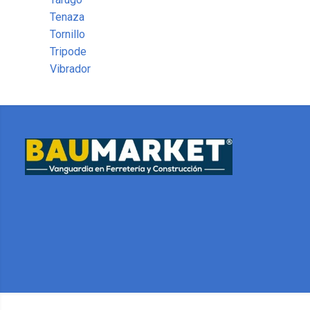
Tenaza
Tornillo
Tripode
Vibrador