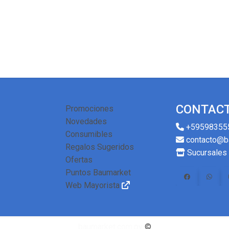
CONTAC
Promociones
Novedades
+59598355
Consumibles
contacto@b
Regalos Sugeridos
Sucursales
Ofertas
Puntos Baumarket
Web Mayorista
baumarket.com.py
©