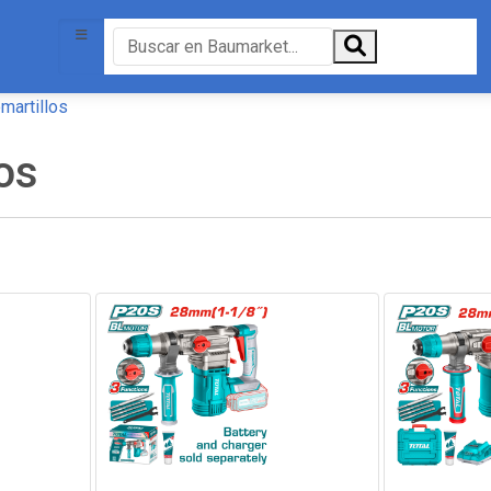
martillos
os
30%