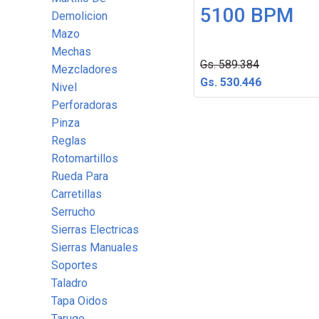
5100 BPM
Demolicion
Mazo
Mechas
Gs. 589.384
Mezcladores
Gs. 530.446
Nivel
Perforadoras
Pinza
Reglas
Rotomartillos
Rueda Para
Carretillas
Serrucho
Sierras Electricas
Sierras Manuales
Soportes
Taladro
Tapa Oidos
Tarugo