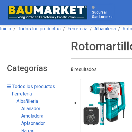
Sucursal
San Lorenzo
Inicio
Todos los productos
Ferretería
Albañileria
Roto
Rotomartill
Categorías
8
resultados.
Todos los productos
Ferretería
Albañileria
-
Allanador
Amoladora
Apisonador
Barras