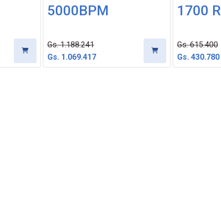
5000BPM
1700 
Gs. 1.188.241
Gs. 615.400
Gs. 1.069.417
Gs. 430.780