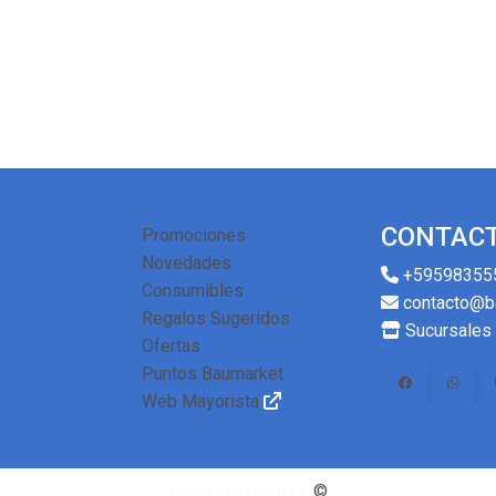
CONTAC
Promociones
Novedades
+59598355
Consumibles
contacto@b
Regalos Sugeridos
Sucursales
Ofertas
Puntos Baumarket
Web Mayorista
baumarket.com.py
©