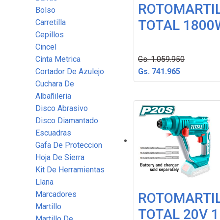
ROTOMARTI
Bolso
TOTAL 1800
Carretilla
Cepillos
Cincel
Cinta Metrica
Gs. 1.059.950
Cortador De Azulejo
Gs. 741.965
Cuchara De
Albañileria
Disco Abrasivo
Disco Diamantado
Escuadras
Gafa De Proteccion
Hoja De Sierra
Kit De Herramientas
Llana
Marcadores
ROTOMARTI
Martillo
TOTAL 20V 1
Martillo De