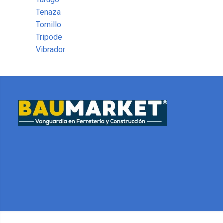
Tenaza
Tornillo
Tripode
Vibrador