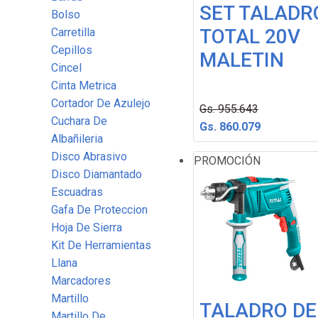
SET TALADR
Bolso
TOTAL 20V
Carretilla
Cepillos
MALETIN
Cincel
Cinta Metrica
Cortador De Azulejo
Gs. 955.643
Cuchara De
Gs. 860.079
Albañileria
Disco Abrasivo
PROMOCIÓN
Disco Diamantado
Escuadras
Gafa De Proteccion
Hoja De Sierra
-
Kit De Herramientas
Llana
Marcadores
Martillo
TALADRO DE
Martillo De