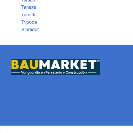
Tenaza
Tornillo
Tripode
Vibrador