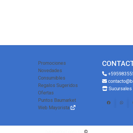
CONTAC
Promociones
Novedades
+59598355
Consumibles
contacto@b
Regalos Sugeridos
Sucursales
Ofertas
Puntos Baumarket
Web Mayorista
baumarket.com.py
©