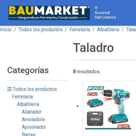
Sucursal
San Lorenzo
Inicio
Todos los productos
Ferretería
Albañileria
Tala
Taladro
Categorías
8
resultados.
Todos los productos
Ferretería
Albañileria
Allanador
Amoladora
Apisonador
Barras