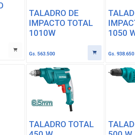
O
TALADRO DE
TALAD
IMPACTO TOTAL
IMPAC
1010W
1050 
Gs. 563.500
Gs. 938.650
-30%
30%
TALADRO TOTAL
TALAD
450 W
500 W