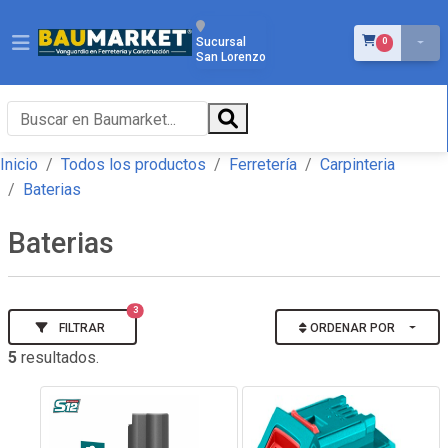
ÍTEMS EN EL 
Sucursal
0
San Lorenzo
Inicio
Todos los productos
Ferretería
Carpinteria
Baterias
Baterias
3
FILTRAR
ORDENAR POR
5
resultados.