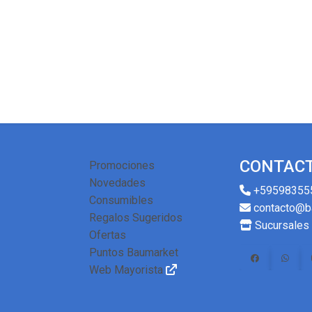
CONTAC
Promociones
Novedades
+59598355
Consumibles
contacto@b
Regalos Sugeridos
Sucursales
Ofertas
Puntos Baumarket
Web Mayorista