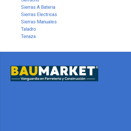
Sierras A Bateria
Sierras Electricas
Sierras Manuales
Taladro
Tenaza