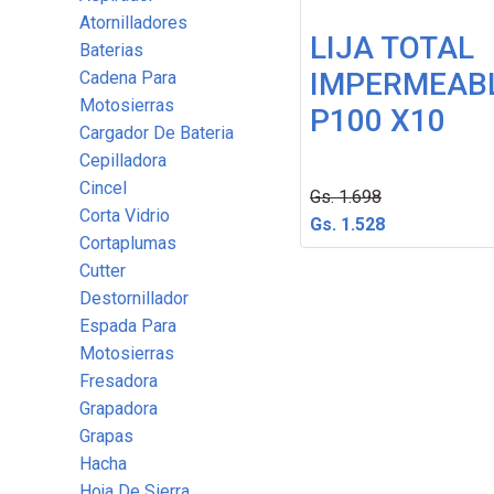
Atornilladores
LIJA TOTAL
Baterias
IMPERMEAB
Cadena Para
Motosierras
P100 X10
Cargador De Bateria
Cepilladora
Cincel
Gs. 1.698
Corta Vidrio
Gs. 1.528
Cortaplumas
Cutter
Destornillador
Espada Para
Motosierras
Fresadora
Grapadora
Grapas
Hacha
Hoja De Sierra