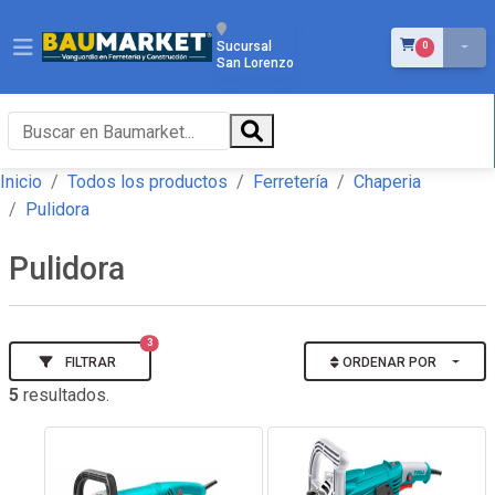
ÍTEMS EN EL 
Sucursal
0
San Lorenzo
Inicio
Todos los productos
Ferretería
Chaperia
Pulidora
Pulidora
3
FILTRAR
ORDENAR POR
5
resultados.