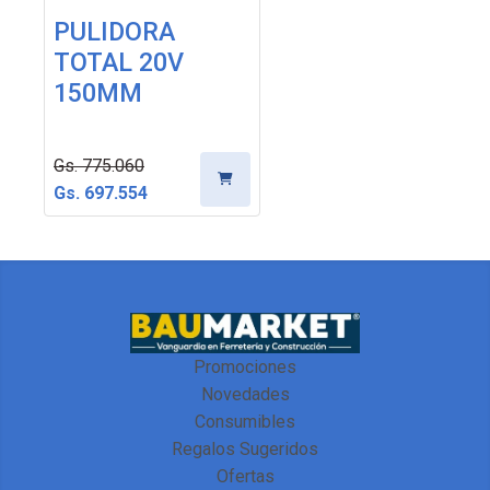
PULIDORA
TOTAL 20V
150MM
Gs. 775.060
Gs. 697.554
Promociones
Novedades
Consumibles
Regalos Sugeridos
Ofertas