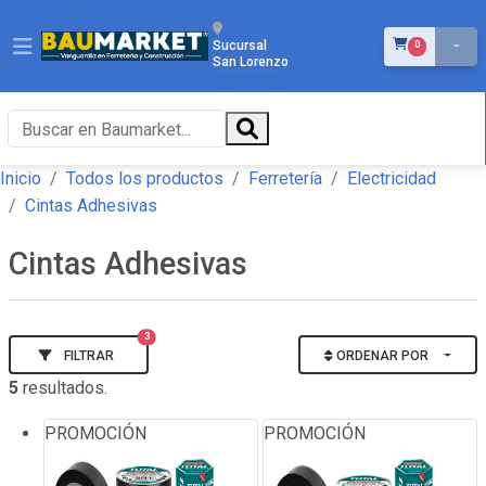
ÍTEMS EN EL 
Sucursal
0
San Lorenzo
Inicio
Todos los productos
Ferretería
Electricidad
Cintas Adhesivas
Cintas Adhesivas
3
FILTRAR
ORDENAR POR
5
resultados.
PROMOCIÓN
PROMOCIÓN