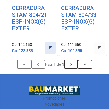
CERRADURA
CERRADURA
STAM 804/21-
STAM 804/33-
ESP-INOX(G)
ESP-INOX(G)
EXTER…
EXTER…
Gs. 142.650
Gs. 111.550
Gs. 128.385
Gs. 100.395
Pág. 1 de 3
Promociones
Novedades