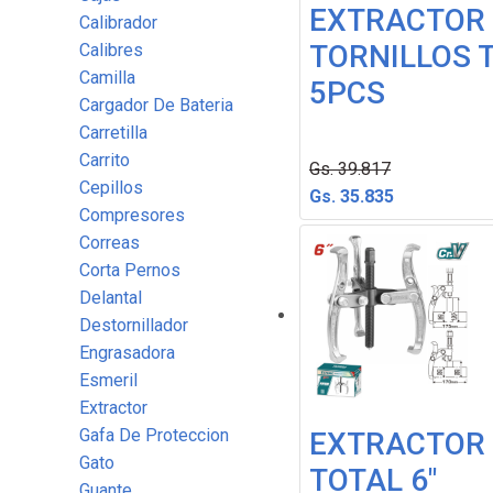
EXTRACTOR
Calibrador
TORNILLOS 
Calibres
Camilla
5PCS
Cargador De Bateria
Carretilla
Carrito
Gs. 39.817
Cepillos
Gs. 35.835
Compresores
Correas
Corta Pernos
Delantal
Destornillador
Engrasadora
Esmeril
Extractor
Gafa De Proteccion
EXTRACTOR
Gato
TOTAL 6"
Guante