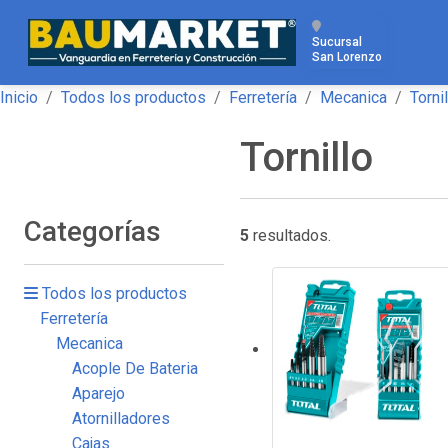
Sucursal
San Lorenzo
Inicio
Todos los productos
Ferretería
Mecanica
Torni
Tornillo
Categorías
5
resultados.
Todos los productos
Ferretería
Mecanica
Acople De Bateria
Aparejo
Atornilladores
Cajas