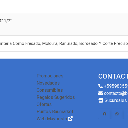
4" 1/2"
rpinteria Como Fresado, Moldura, Ranurado, Bordeado Y Corte Precis
CONTAC
Promociones
Novedades
+59598355
Consumibles
contacto@b
Regalos Sugeridos
Sucursales
Ofertas
Puntos Baumarket
Web Mayorista