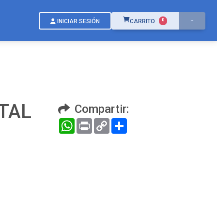
ÍTEMS EN EL CARRITO
0
INICIAR SESIÓN
CARRITO
TAL
Compartir:
WhatsApp
Print
Copy
Compartir
N
Link