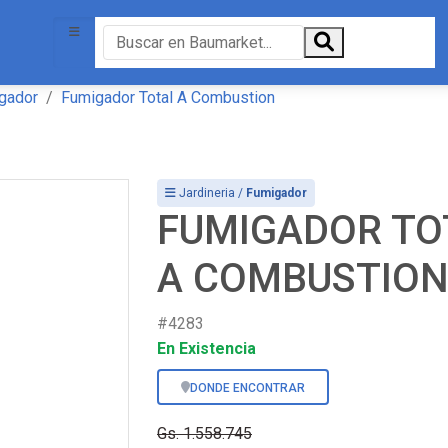
gador
Fumigador Total A Combustion
Jardineria /
Fumigador
FUMIGADOR TO
A COMBUSTIO
#4283
En Existencia
DONDE ENCONTRAR
Gs. 1.558.745