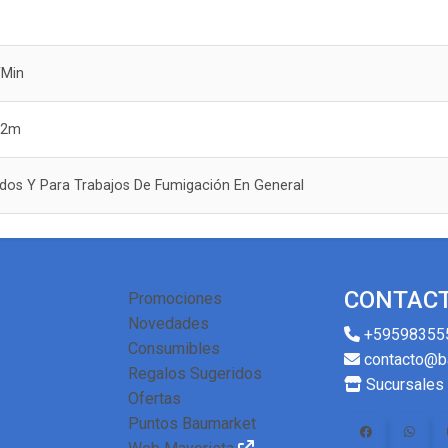
/Min
 12m
uidos Y Para Trabajos De Fumigación En General
CONTAC
Promociones
Novedades
+59598355
Consumibles
contacto@b
Regalos Sugeridos
Sucursales
Ofertas
Puntos Baumarket