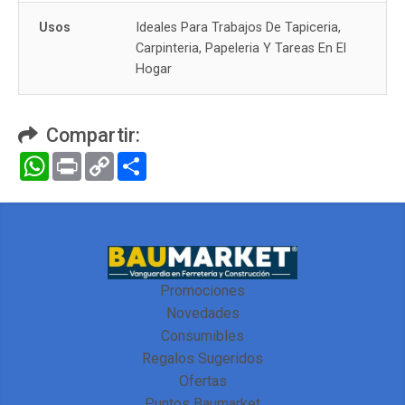
Usos
Ideales Para Trabajos De Tapiceria,
Carpinteria, Papeleria Y Tareas En El
Hogar
Compartir:
WhatsApp
Print
Copy
Compartir
Link
Promociones
Novedades
Consumibles
Regalos Sugeridos
Ofertas
Puntos Baumarket