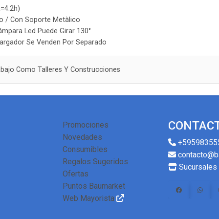
a=4.2h)
lo / Con Soporte Metàlico
ámpara Led Puede Girar 130°
 Cargador Se Venden Por Separado
abajo Como Talleres Y Construcciones
CONTAC
Promociones
Novedades
+59598355
Consumibles
contacto@b
Regalos Sugeridos
Sucursales
Ofertas
Puntos Baumarket
Web Mayorista