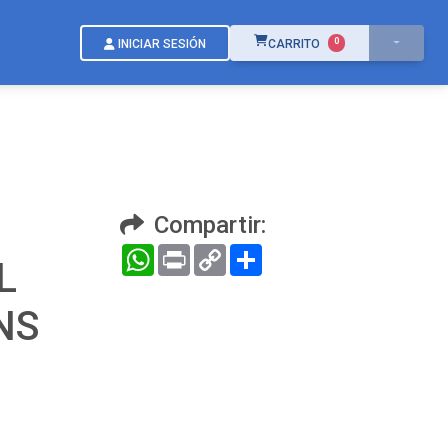
ÍTEMS EN EL CARRITO
0
INICIAR SESIÓN
CARRITO
Compartir:
WhatsApp
Print
Copy
Compartir
L
Link
NS