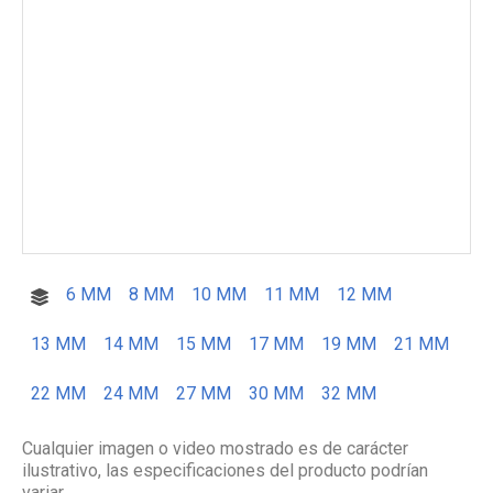
6 MM
8 MM
10 MM
11 MM
12 MM
13 MM
14 MM
15 MM
17 MM
19 MM
21 MM
22 MM
24 MM
27 MM
30 MM
32 MM
Cualquier imagen o video mostrado es de carácter
ilustrativo, las especificaciones del producto podrían
variar.