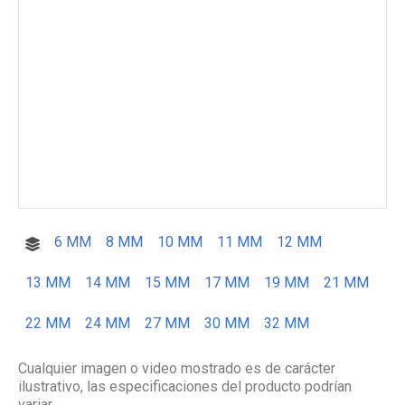
6 MM
8 MM
10 MM
11 MM
12 MM
13 MM
14 MM
15 MM
17 MM
19 MM
21 MM
22 MM
24 MM
27 MM
30 MM
32 MM
Cualquier imagen o video mostrado es de carácter
ilustrativo, las especificaciones del producto podrían
variar.