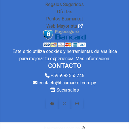
Regalos Sugeridos
Ofertas
Puntos Baumarket
Web Mayorista
Este sitio utiliza cookies y herramientas de analítica
para mejorar tu experiencia.
Más información
.
CONTACTO
+595983555246
contacto@baumarket.com.py
Sucursales
baumarket.com.py
©