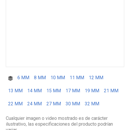
6 MM
8 MM
10 MM
11 MM
12 MM
13 MM
14 MM
15 MM
17 MM
19 MM
21 MM
22 MM
24 MM
27 MM
30 MM
32 MM
Cualquier imagen o video mostrado es de carácter
ilustrativo, las especificaciones del producto podrían
variar.