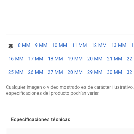
8 MM
9 MM
10 MM
11 MM
12 MM
13 MM
16 MM
17 MM
18 MM
19 MM
20 MM
21 MM
22
25 MM
26 MM
27 MM
28 MM
29 MM
30 MM
32
Cualquier imagen o video mostrado es de carácter ilustrativo,
especificaciones del producto podrían variar.
Especificaciones técnicas