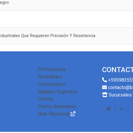
Negro
dustriales Que Requieren Precisión Y Resistencia
CONTAC
Promociones
Novedades
+59598355
Consumibles
contacto@b
Regalos Sugeridos
Sucursales
Ofertas
Puntos Baumarket
Web Mayorista