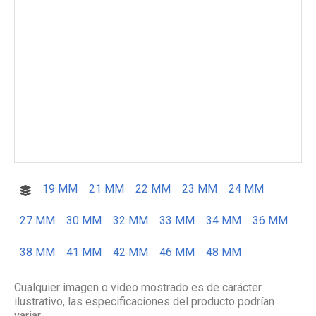
19 MM
21 MM
22 MM
23 MM
24 MM
27 MM
30 MM
32 MM
33 MM
34 MM
36 MM
38 MM
41 MM
42 MM
46 MM
48 MM
Cualquier imagen o video mostrado es de carácter
ilustrativo, las especificaciones del producto podrían
variar.