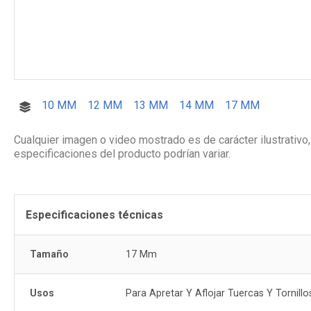
10 MM
12 MM
13 MM
14 MM
17 MM
Cualquier imagen o video mostrado es de carácter ilustrativo,
especificaciones del producto podrían variar.
Especificaciones técnicas
Tamaño
17 Mm
Usos
Para Apretar Y Aflojar Tuercas Y Tornill