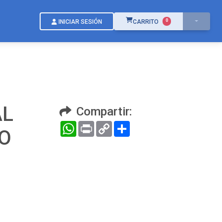
ÍTEMS EN EL CARRITO
0
INICIAR SESIÓN
CARRITO
AL
Compartir:
WhatsApp
Print
Copy
Compartir
NO
Link