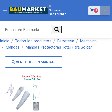
ÍTEMS EN EL 
Sucursal
0
San Lorenzo
Inicio
Todos los productos
Ferretería
Mecanica
Mangas
Mangas Protectoras Total Para Soldar
VER TODOS EN
MANGAS