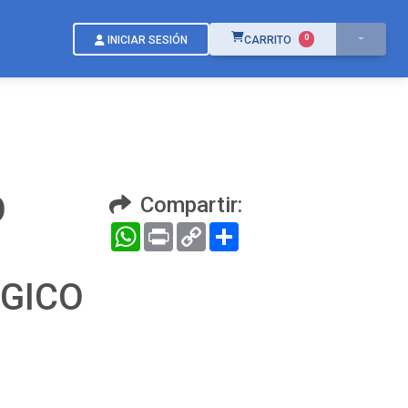
ÍTEMS EN EL CARRITO
0
INICIAR SESIÓN
CARRITO
O
Compartir:
WhatsApp
Print
Copy
Compartir
Link
OGICO