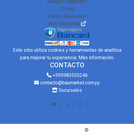
Regalos Sugeridos
Ofertas
Puntos Baumarket
Web Mayorista
Este sitio utiliza cookies y herramientas de analítica
para mejorar tu experiencia.
Más información
.
CONTACTO
+595983555246
contacto@baumarket.com.py
Sucursales
baumarket.com.py
©