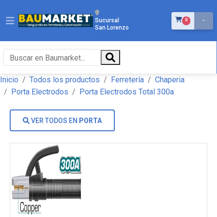
ÍTEMS EN EL 
Sucursal
0
San Lorenzo
Inicio
Todos los productos
Ferretería
Chaperia
Porta Electrodos
Porta Electrodos Total 300a
VER TODOS EN
PORTA