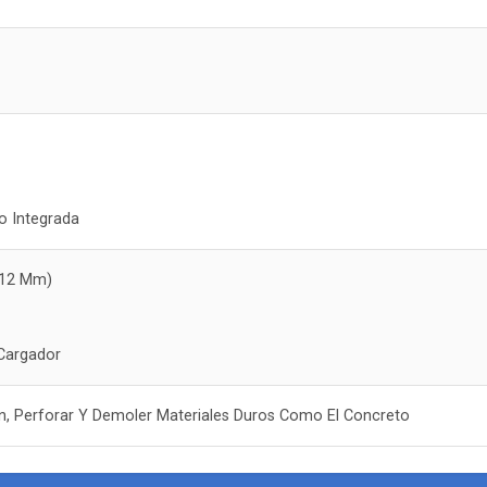
m
o Integrada
Y 12 Mm)
 Cargador
n, Perforar Y Demoler Materiales Duros Como El Concreto