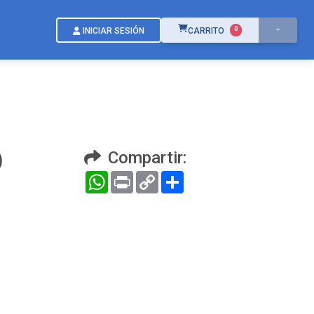
ÍTEMS EN EL CARRITO
0
INICIAR SESIÓN
CARRITO
O
Compartir:
WhatsApp
Print
Copy
Compartir
Link