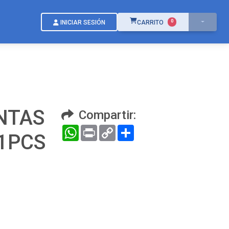
ÍTEMS EN EL CARRITO
0
INICIAR SESIÓN
CARRITO
NTAS
Compartir:
WhatsApp
Print
Copy
Compartir
41PCS
Link