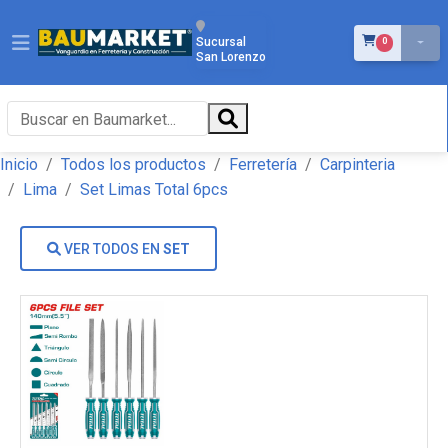
ÍTEMS EN EL 
Sucursal
0
San Lorenzo
Inicio
Todos los productos
Ferretería
Carpinteria
Lima
Set Limas Total 6pcs
VER TODOS EN
SET