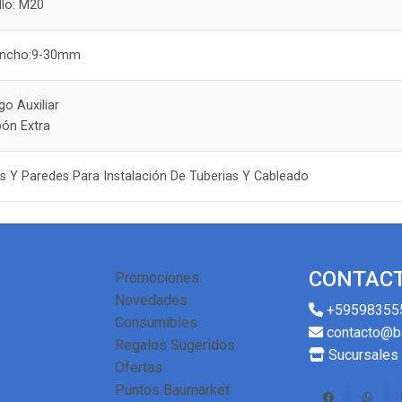
llo: M20
Ancho:9-30mm
o Auxiliar
bón Extra
os Y Paredes Para Instalación De Tuberias Y Cableado
CONTAC
Promociones
Novedades
+59598355
Consumibles
contacto@b
Regalos Sugeridos
Sucursales
Ofertas
Puntos Baumarket