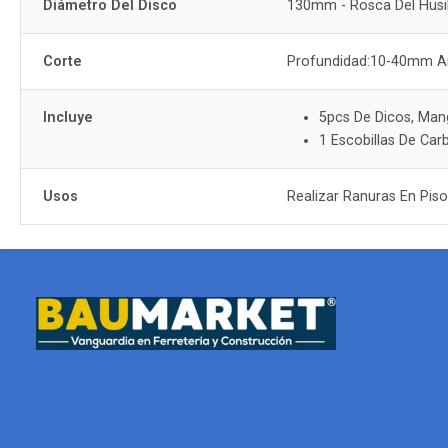
Diámetro Del Disco
130mm - Rosca Del Husi
Corte
Profundidad:10-40mm 
Incluye
5pcs De Dicos, Mang
1 Escobillas De Car
Usos
Realizar Ranuras En Pis