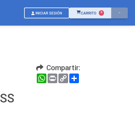
ÍTEMS EN EL CARRITO
0
INICIAR SESIÓN
CARRITO
Compartir:
WhatsApp
Print
Copy
Compartir
Link
 SS