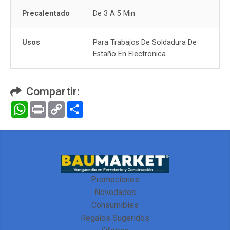
Precalentado
De 3 A 5 Min
Usos
Para Trabajos De Soldadura De
Estaño En Electronica
Compartir:
WhatsApp
Print
Copy
Compartir
Link
Promociones
Novedades
Consumibles
Regalos Sugeridos