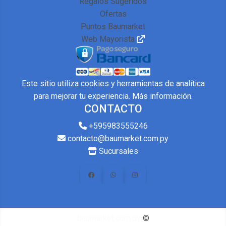
Regalos Sugeridos
Ofertas
Puntos Baumarket
Web Mayorista
Este sitio utiliza cookies y herramientas de analítica
para mejorar tu experiencia.
Más información
.
CONTACTO
+595983555246
contacto@baumarket.com.py
Sucursales
baumarket.com.py
©