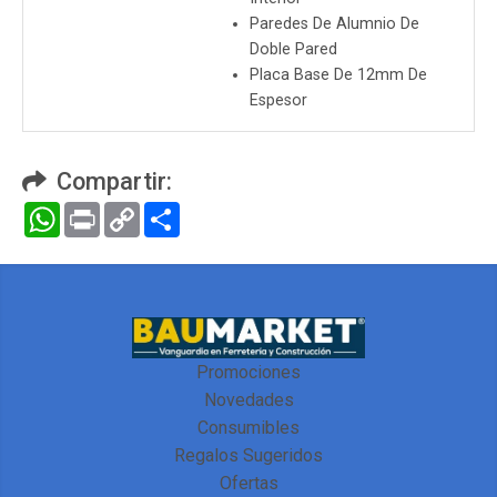
Paredes De Alumnio De
Doble Pared
Placa Base De 12mm De
Espesor
Compartir:
WhatsApp
Print
Copy
Compartir
Link
Promociones
Novedades
Consumibles
Regalos Sugeridos
Ofertas