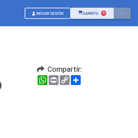
ÍTEMS EN EL CARRITO
0
INICIAR SESIÓN
CARRITO
Compartir:
WhatsApp
Print
Copy
Compartir
O
Link